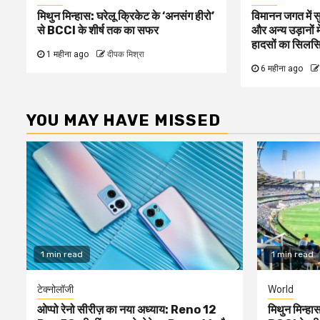
मिथुन मिन्हास: घरेलू क्रिकेट के ‘अनसंग हीरो’
विमानन जगत में स
से BCCI के शीर्ष तक का सफर
और अन्य उड़ानों 
हादसों का सिलस
1 महीना ago
दीपक मिश्रा
6 महीना ago
YOU MAY HAVE MISSED
1 min read
1 min read
टेक्नोलॉजी
World
ओप्पो रेनो सीरीज़ का नया अध्याय: Reno 12
मिथुन मिन्हास