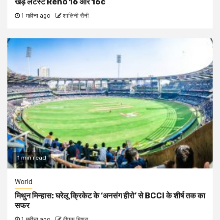
खड़े लेटेस्ट Reno 16 और 16c
1 महीना ago
शालिनी सैनी
1 min read
World
मिथुन मिन्हास: घरेलू क्रिकेट के ‘अनसंग हीरो’ से BCCI के शीर्ष तक का
सफर
1 महीना ago
दीपक मिश्रा