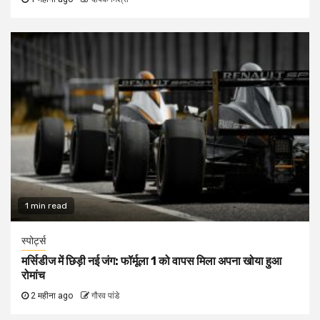
1 min read
स्पोर्ट्स
मर्सिडीज में छिड़ी नई जंग: फॉर्मूला 1 को वापस मिला अपना खोया हुआ
रोमांच
2 महीना ago
गौरव पांडे