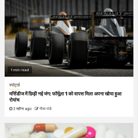
1 min read
स्पोर्ट्स
मर्सिडीज में छिड़ी नई जंग: फॉर्मूला 1 को वापस मिला अपना खोया हुआ
रोमांच
2 महीना ago
गौरव पांडे