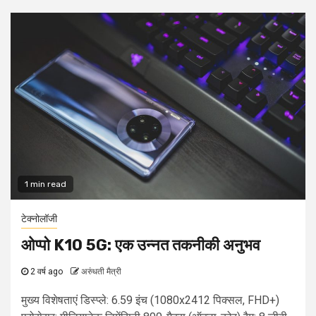
1 min read
टेक्नोलॉजी
ओप्पो K10 5G: एक उन्नत तकनीकी अनुभव
2 वर्ष ago
अरुंधती मैत्री
मुख्य विशेषताएं डिस्प्ले: 6.59 इंच (1080x2412 पिक्सल, FHD+)