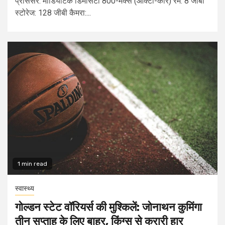
प्रोसेसर: मीडियाटेक डिमेंसिटी 800-मैक्स (ऑक्टा-कोर) रैम: 8 जीबी
स्टोरेज: 128 जीबी कैमरा:...
1 min read
स्वास्थ्य
गोल्डन स्टेट वॉरियर्स की मुश्किलें: जोनाथन कुमिंगा
तीन सप्ताह के लिए बाहर, किंग्स से करारी हार