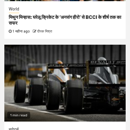
World
मिथुन मिन्हास: घरेलू क्रिकेट के ‘अनसंग हीरो’ से BCCI के शीर्ष तक का
सफर
1 महीना ago
दीपक मिश्रा
1 min read
स्पोर्ट्स