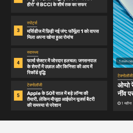
हीरो’ से BCCI के शीर्ष तक का सफर
स्पोर्ट्स
3
मर्सिडीज में छिड़ी नई जंग: फॉर्मूला 1 को वापस
मिला अपना खोया हुआ रोमांच
स्वास्थ्य
फार्मा सेक्टर में जोरदार हलचल: जगसनपाल
4
1 min read
के शेयरों में उछाल और किनिसा की आय में
रिकॉर्ड वृद्धि
टेक्नोलॉजी
टेक्नोलॉजी
ेकिन मौजूदा
ओप्पो रेनो सीरीज़ का नया अध्याय:
Apple के 50वें साल में बड़े लॉन्च की
5
नींव पर खड़े लेटेस्ट Reno 16 और 
तैयारी, लेकिन मौजूदा आईफोन यूजर्स बैटरी
की समस्या से परेशान
1 महीना ago
शालिनी सैनी
टेक्नोलॉजी
ओप्पो रेनो सीरीज़ का नया अध्याय: Reno
1
12 Pro 5G की नींव पर खड़े लेटेस्ट