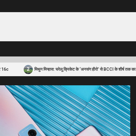
2
मिथुन मिन्हास: घरेलू क्रिकेट के ‘अनसंग हीरो’ से BCCI के शीर्ष तक का सफर