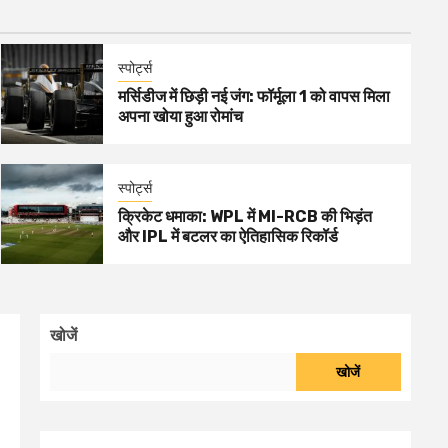
स्पोर्ट्स
मर्सिडीज में छिड़ी नई जंग: फॉर्मूला 1 को वापस मिला
अपना खोया हुआ रोमांच
स्पोर्ट्स
क्रिकेट धमाका: WPL में MI-RCB की भिड़ंत
और IPL में बटलर का ऐतिहासिक रिकॉर्ड
खोजें
खोजें