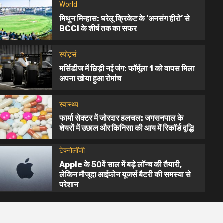
World
मिथुन मिन्हास: घरेलू क्रिकेट के ‘अनसंग हीरो’ से
BCCI के शीर्ष तक का सफर
स्पोर्ट्स
मर्सिडीज में छिड़ी नई जंग: फॉर्मूला 1 को वापस मिला
अपना खोया हुआ रोमांच
1 min read
स्वास्थ्य
फार्मा सेक्टर में जोरदार हलचल: जगसनपाल के
स्पोर्ट्स
शेयरों में उछाल और किनिसा की आय में रिकॉर्ड वृद्धि
ट के ‘अनसंग हीरो’ से BCCI के
मर्सिडीज में छिड़ी न
टेक्नोलॉजी
हुआ रोमांच
Apple के 50वें साल में बड़े लॉन्च की तैयारी,
लेकिन मौजूदा आईफोन यूजर्स बैटरी की समस्या से
2 महीना ago
गौरव पांडे
परेशान