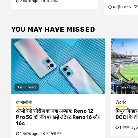
2 महीना ago
गौरव पांडे
4 महीना ago
YOU MAY HAVE MISSED
1 min read
1 min read
टेक्नोलॉजी
World
ओप्पो रेनो सीरीज़ का नया अध्याय: Reno 12
मिथुन मिन्हास
Pro 5G की नींव पर खड़े लेटेस्ट Reno 16 और
BCCI के शी
16c
1 महीना ago
1 महीना ago
शालिनी सैनी