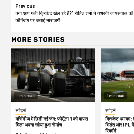
Continue
Previous
क्या आप गली क्रिकेट खेल रहे हैं?” रोहित शर्मा ने यशस्वी जायसवाल की
Reading
फील्डिंग पर जताई नाराज़गी
MORE STORIES
1 min read
1 min read
स्पोर्ट्स
स्पोर्ट्स
मर्सिडीज में छिड़ी नई जंग: फॉर्मूला 1 को वापस
क्रिकेट धमाका:
मिला अपना खोया हुआ रोमांच
भिड़ंत और IPL म
रिकॉर्ड