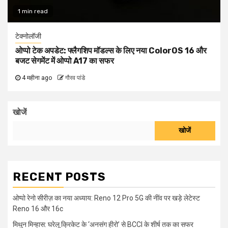
1 min read
टेक्नोलॉजी
ओप्पो टेक अपडेट: फ्लैगशिप मॉडल्स के लिए नया ColorOS 16 और
बजट सेगमेंट में ओप्पो A17 का सफर
4 महीना ago
गौरव पांडे
खोजें
खोजें
RECENT POSTS
ओप्पो रेनो सीरीज़ का नया अध्याय: Reno 12 Pro 5G की नींव पर खड़े लेटेस्ट
Reno 16 और 16c
मिथुन मिन्हास: घरेलू क्रिकेट के ‘अनसंग हीरो’ से BCCI के शीर्ष तक का सफर