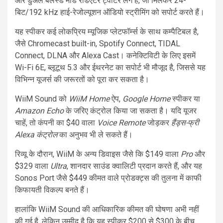
और डुअल बैलेंस्ड मोड रेडिएटर ट्वीटर लगे हैं, जो मिलकर 24-
बिट/192 kHz हाई-रेजोल्यूशन ऑडियो स्ट्रीमिंग को सपोर्ट करते हैं।
यह स्पीकर कई लोकप्रिय म्यूजिक प्लेटफॉर्म्स के साथ कम्पैटिबल है,
जैसे Chromecast built-in, Spotify Connect, TIDAL
Connect, DLNA और Alexa Cast। कनेक्टिविटी के लिए इसमें
Wi-Fi 6E, ब्लूटूथ 5.3 और ईथरनेट का सपोर्ट भी मौजूद है, जिससे यह
विभिन्न यूजर्स की जरूरतों को पूरा कर सकता है।
WiiM Sound को
WiiM Home
ऐप,
Google Home
स्पीकर या
Amazon Echo
के जरिए कंट्रोल किया जा सकता है। यदि यूजर
चाहें, तो कंपनी का $40 वाला
Voice Remote
जोड़कर
हैंड्स-फ्री
Alexa कंट्रोल
का अनुभव भी ले सकते हैं।
रिव्यू के दौरान, WiiM के अन्य डिवाइस जैसे कि $149 वाला
Pro
और
$329 वाला
Ultra
, शानदार साउंड क्वालिटी प्रदान करते हैं, और यह
Sonos Port जैसे $449 कीमत वाले प्रोडक्ट्स की तुलना में काफी
किफायती विकल्प बनते हैं।
हालांकि WiiM Sound की आधिकारिक कीमत की घोषणा अभी नहीं
की गई है, लेकिन उम्मीद है कि यह स्पीकर $200 से $300 के बीच