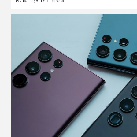
7 महीना ago
मोनिका चटर्जी