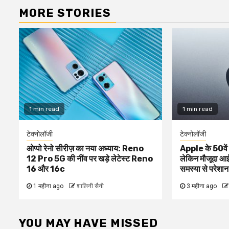
MORE STORIES
1 min read
1 min read
टेक्नोलॉजी
टेक्नोलॉजी
ओप्पो रेनो सीरीज़ का नया अध्याय: Reno
Apple के 50वें सा
12 Pro 5G की नींव पर खड़े लेटेस्ट Reno
लेकिन मौजूदा आई
16 और 16c
समस्या से परेशान
1 महीना ago
शालिनी सैनी
3 महीना ago
YOU MAY HAVE MISSED