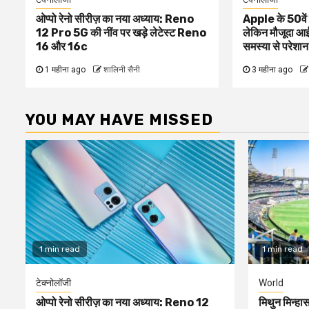
ओप्पो रेनो सीरीज़ का नया अध्याय: Reno
Apple के 50वें सा
12 Pro 5G की नींव पर खड़े लेटेस्ट Reno
लेकिन मौजूदा आई
16 और 16c
समस्या से परेशान
1 महीना ago
शालिनी सैनी
3 महीना ago
YOU MAY HAVE MISSED
1 min read
1 min read
टेक्नोलॉजी
World
ओप्पो रेनो सीरीज़ का नया अध्याय: Reno 12
मिथुन मिन्हास