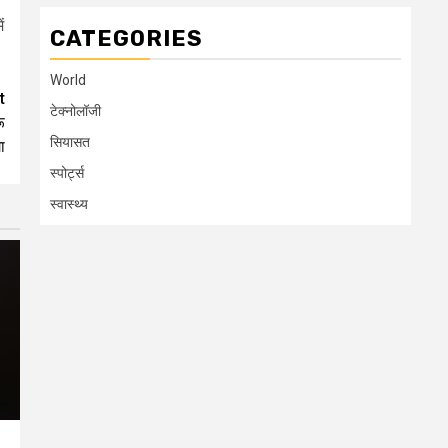
ं
CATEGORIES
World
t
टेक्नोलॉजी
ू
सियासत
ा
स्पोर्ट्स
स्वास्थ्य