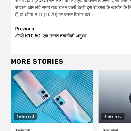
ओप्पो A31 (2020) उन लोगों के लिए एक बेहतरीन विकल्प है, जो बजट में 
सेटअप और लंबे समय तक चलने वाली बैटरी इसे रोजमर्रा के उपयोग के ल
हैं, तो ओप्पो A31 (2020) पर जरूर विचार करें।
Continue
Previous
ओप्पो K10 5G: एक उन्नत तकनीकी अनुभव
Reading
MORE STORIES
1 min read
1 min read
टेक्नोलॉजी
टेक्नोलॉजी