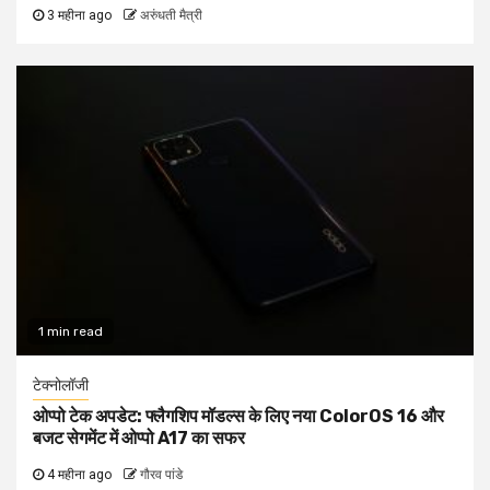
3 महीना ago
अरुंधती मैत्री
1 min read
टेक्नोलॉजी
ओप्पो टेक अपडेट: फ्लैगशिप मॉडल्स के लिए नया ColorOS 16 और
बजट सेगमेंट में ओप्पो A17 का सफर
4 महीना ago
गौरव पांडे